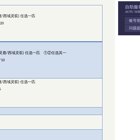
自助服
AUTU SER
鹿
西域灵驼
任选一匹
/
)
账号
*20
问题
灵鹿
西域灵驼
任选一匹
①②任选其一
/
)
*10
鹿
西域灵驼
任选一匹
/
)
5