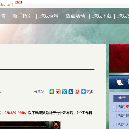
新服开启！
公告
｜
新手指引
｜
游戏资料
｜
热点活动
｜
游戏下载
｜
游戏
：
分享到：
更多
全部
[
活动
]
双
话：
028-85919260
。以下玩家奖励将于公告发布后，
7
个工作日
[
活动
]
新
[
活动
]
大