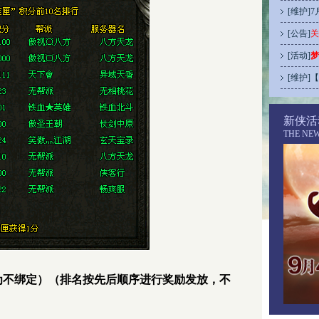
[
维护
]
7
[
公告
]
关
[
活动
]
梦
[
维护
]
【
新侠活
THE NE
为不绑定）（排名按先后顺序进行奖励发放，不