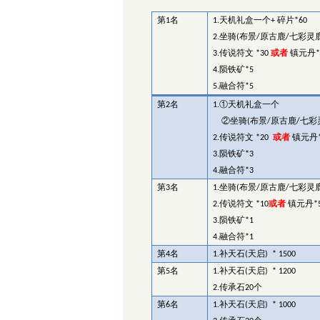
第
名
天机礼盒一个
碎片
1
1.
+
*60
坐骑
布景
原古鹿
七彩灵
2.
(
/
/
传说符文
或者
镇元丹
3.
*30
陨铁矿
4.
*5
融合符
5.
*5
第
名
①天机礼盒一个
2
1.
②坐骑
布景
原古鹿
七彩
(
/
/
传说符文
或者
镇元丹
2.
*20
陨铁矿
3.
*3
融合符
4.
*3
第
名
坐骑
布景
原古鹿
七彩灵
3
1.
(
/
/
传说符文
或者
镇元丹
2.
*10
*
陨铁矿
3.
*1
融合符
4.
*1
第
名
补天石
天启
4
1.
(
) * 1500
第
名
补天石
天启
5
1.
(
) * 1200
传承石
个
2.
20
第
名
补天石
天启
6
1.
(
) * 1000