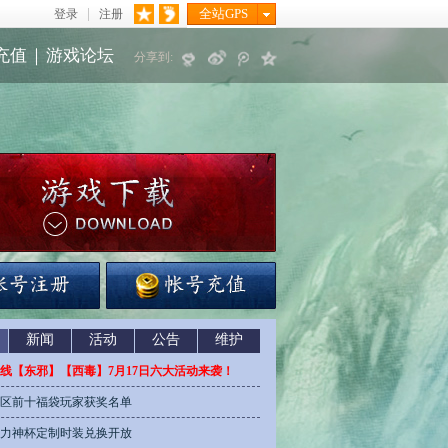
全站GPS
登录
注册
充值
｜
游戏论坛
分享到:
新闻
活动
公告
维护
线【东邪】【西毒】7月17日六大活动来袭！
区前十福袋玩家获奖名单
力神杯定制时装兑换开放