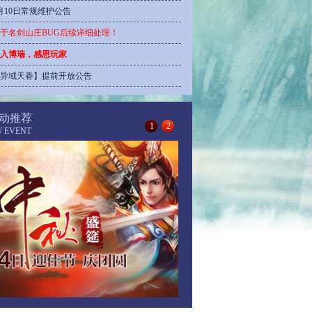
月10日常规维护公告
于名剑山庄BUG后续详细处理！
入博瑞，感恩玩家
异域天香】提前开放公告
动推荐
1
2
W EVENT