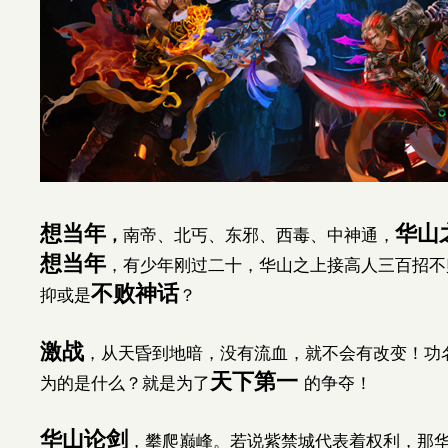
想当年
华山
，
南帝、北丐、东邪、西毒、中神通，
想当年
，有少年刚过二十，华山之上接高人三百招不
不败神话
抑或是
？
激战
，从天昏到地暗，没有流血，就不会有改变！功
天下第一
为的是什么？就是为了
的争夺！
华山论剑
，攀爬巅峰。若说紫禁城代表着权利，那