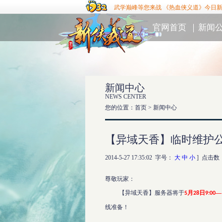
武学巅峰等您来战 《热血侠义道》今日
官网首页
｜
新闻
新闻中心
NEWS CENTER
您的位置：首页 >
新闻中心
【异域天香】临时维护
2014-5-27 17:35:02 字号：
大
中
小
] 点击数
尊敬玩家：
【异域天香】服务器将于
月
日
—
5
28
9:00
线准备！