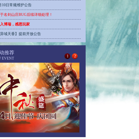
月10日常规维护公告
于名剑山庄BUG后续详细处理！
入博瑞，感恩玩家
异域天香】提前开放公告
动推荐
1
2
W EVENT