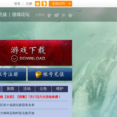
全站GPS
登录
注册
充值
｜
游戏论坛
分享到:
新闻
活动
公告
维护
线【东邪】【西毒】7月17日六大活动来袭！
区前十福袋玩家获奖名单
力神杯定制时装兑换开放