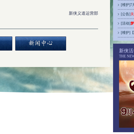
[
维护
]
7
新侠义道运营部
[
公告
]
关
[
活动
]
梦
[
维护
]
【
新侠活
THE NE