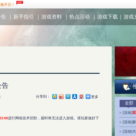
新服开启！
公告
｜
新手指引
｜
游戏资料
｜
热点活动
｜
游戏下载
｜
游戏
公告
：
分享到：
更多
全部
[
活动
]
双
进行网络技术切割，届时将无法进入游戏。请玩家做好下
15:00
[
活动
]
新
[
活动
]
大