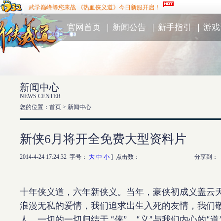
武学巅峰等您来战 《热血侠义道》今日新服开启！
官网首页
｜
新闻公告
｜
新手指引
｜
游戏
新闻中心
NEWS CENTER
您的位置：首页 >
新闻中心
新侠6月将开全免费大型资料片
2014-4-24 17:24:32 字号：
大
中
小
] 点击数：
分享到：
十年侠义道，六年新侠义。当年，豪侠初成义盖云
浪漫无私的爱情，我们追求出生入死的友情，我们
人，一切的一切归结于
侠
、
义
与我们内心的
道
“
”
“
”
“